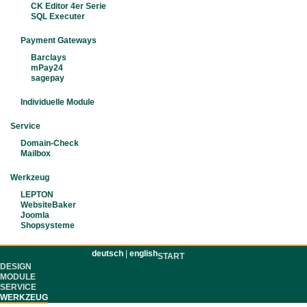
CK Editor 4er Serie
SQL Executer
Payment Gateways
Barclays
mPay24
sagepay
Individuelle Module
Service
Domain-Check
Mailbox
Werkzeug
LEPTON
WebsiteBaker
Joomla
Shopsysteme
deutsch
|
english
START
DESIGN
MODULE
SERVICE
WERKZEUG