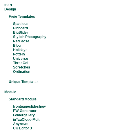
start
Design
Freie Templates
Spacious
Pinboard
BigSlider
Stylish Photography
Red Rose
Blog
Holidays
Pottery
Universe
ThreeCol
Scretches
Ordination
Unique-Templates
Module
Standard Module
frontpageslideshow
PW-Generator
Foldergallery
jqTagCloud-Multi
Anynews
CK Editor 3